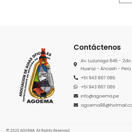
Contáctenos
Av. Luzuriaga 646 - 2do
Huaraz - Áncash - Perú
+51 943 867 085
+51 943 867 085
info@agoema.pe
agoema98@hotmail.c
© 2023 AGOEMA. All Rights Reserved.