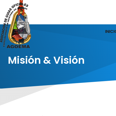
INICI
Misión & Visión