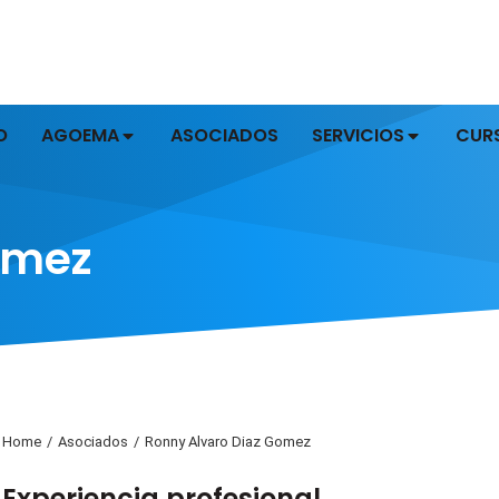
O
AGOEMA
ASOCIADOS
SERVICIOS
CUR
omez
Home
Asociados
Ronny Alvaro Diaz Gomez
You are here:
Experiencia profesional