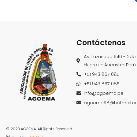
Contáctenos
Av. Luzuriaga 646 - 2do
Huaraz - Áncash - Perú
+51 943 867 085
+51 943 867 085
info@agoema.pe
agoema98@hotmail.c
© 2023 AGOEMA. All Rights Reserved.
Website by
Index.pe