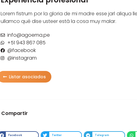
Lorem fistrum por la gloria de mi madre esse jarl aliqua l
ullamco qué dise usteer está la cosa muy malar.
info@agoema.pe
+51 943 867 085
@facebook
@instagram
Listar asociados
Compartir
Facebook
Twitter
Telegram