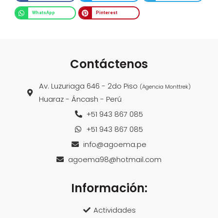
WhatsApp
Pinterest
Contáctenos
Av. Luzuriaga 646 - 2do Piso
(Agencia Monttrek)
Huaraz - Áncash - Perú
+51 943 867 085
+51 943 867 085
info@agoema.pe
agoema98@hotmail.com
Información:
Actividades