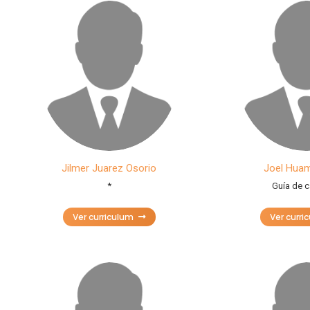
Jilmer Juarez Osorio
Joel Hua
*
Guía de 
Ver curriculum
Ver curri