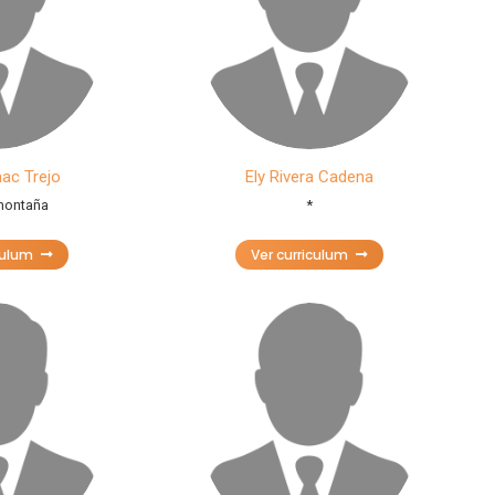
ac Trejo
Ely Rivera Cadena
montaña
*
culum
Ver curriculum